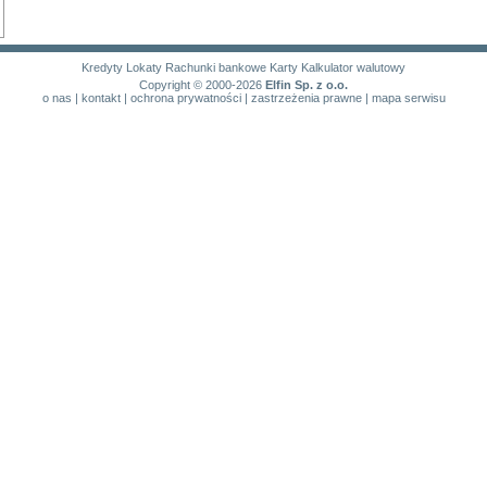
Kredyty
Lokaty
Rachunki bankowe
Karty
Kalkulator walutowy
Copyright © 2000-2026
Elfin Sp. z o.o.
o nas
|
kontakt
|
ochrona prywatności
|
zastrzeżenia prawne
|
mapa serwisu