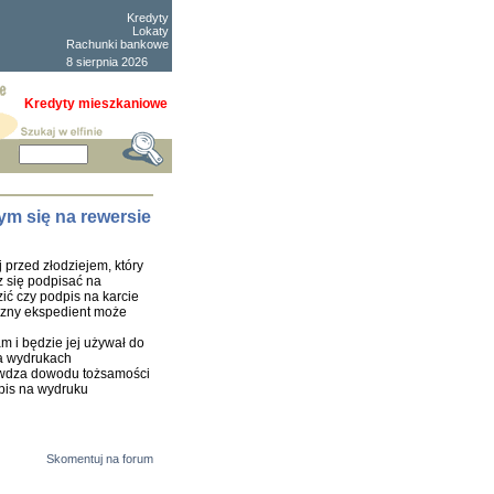
Kredyty
Lokaty
Rachunki bankowe
8 sierpnia 2026
Kredyty mieszkaniowe
ym się na rewersie
 przed złodziejem, który
z się podpisać na
ć czy podpis na karcie
yczny ekspedient może
m i będzie jej używał do
na wydrukach
rawdza dowodu tożsamości
dpis na wydruku
Skomentuj na forum