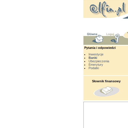
Pytania i odpowiedzi
Inwestycje
Banki
Ubezpieczenia
Emerytury
Podatki
Słownik finansowy