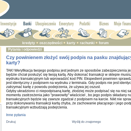
kredyty
oszczędności
karty
rachunki
forum
Pytania i odpowiedzi
Czy powinienem złożyć swój podpis na pasku znajdując
karty?
TAK! Weryfikacja twojego podpisu jest jednym ze sposobów zabezpieczenia jej
będzie chciał posłużyć się twoją kartą. Aby dokonać transakcji w sklepie musis
wydruku transakcyjnym lub wprowadzić kod PIN. Ekspedient powinien sprawdzi
jest identyczny z podpisem na wydruku z terminala. Gdy podpis nie jest ident
zatrzymać kartę z powodu podejrzenia, że używa jej oszust.
Gdyby ukradziono ci niepodpisaną kartę, złodziej może podpisać się na niej sa
momentu zastrzeżenia jako "prawowity" właściciel , bo jego podpis składany 
transakcyjnych będzie się zawsze zgadzał z podpisem na karcie. Nikt nie sp
przy dokonywaniu transakcji kartą chyba, że zachowanie płacącego i jego po
transakcyjnym wzbudzają podejrzenia.
Inne pytania
Drukuj
Wyślij do znajomego