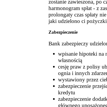
zostanie zawieszona, po c
harmonogram spłat - z za
prolongaty czas spłaty ni
jaki udzielono ci pożyczki
Zabezpieczenie
Bank zabezpieczy udzielo
wpisanie hipoteki na 
własnością
cesję praw z polisy u
ognia i innych zdarz
wystawiony przez cie
zabezpieczenie przejś
kredytu
zabezpieczenie dodat
głównego uposażonego 