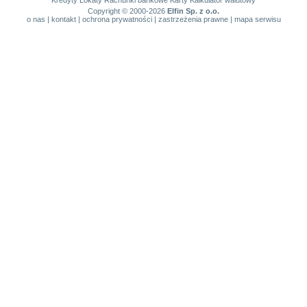
Kredyty
Lokaty
Rachunki bankowe
Karty
Kalkulator walutowy
Copyright © 2000-2026
Elfin Sp. z o.o.
o nas
|
kontakt
|
ochrona prywatności
|
zastrzeżenia prawne
|
mapa serwisu