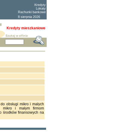
Kredyty
Lokaty
Rachunki bankowe
8 sierpnia 2026
Kredyty mieszkaniowe
do obsługi mikro i małych
ie mikro i małym firmom
o środków finansowych na