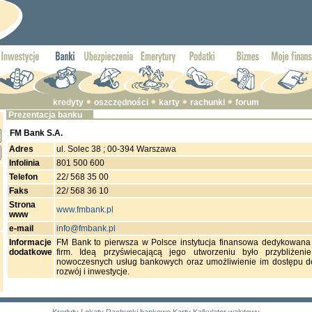
kredyty
oszczędności
karty
rachunki
forum
Prezentacja banku
FM Bank S.A.
Adres
ul. Solec 38 ; 00-394 Warszawa
Infolinia
801 500 600
Telefon
22/ 568 35 00
Faks
22/ 568 36 10
Strona
www.fmbank.pl
www
e-mail
info@fmbank.pl
Informacje
FM Bank to pierwsza w Polsce instytucja finansowa dedykowana 
dodatkowe
firm. Ideą przyświecającą jego utworzeniu było przybliżen
nowoczesnych usług bankowych oraz umożliwienie im dostępu d
rozwój i inwestycje.