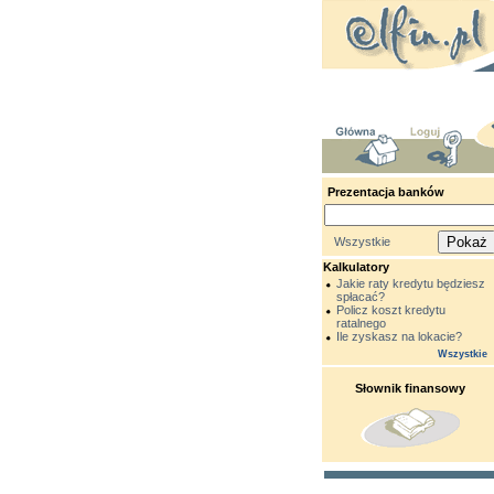
Prezentacja banków
Wszystkie
Kalkulatory
Jakie raty kredytu będziesz
spłacać?
Policz koszt kredytu
ratalnego
Ile zyskasz na lokacie?
Wszystkie
Słownik finansowy